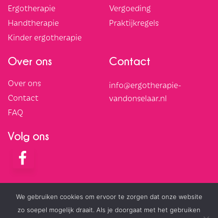
Ergotherapie
Vergoeding
Handtherapie
Praktijkregels
Kinder ergotherapie
Over ons
Contact
Over ons
info@ergotherapie-
Contact
vandonselaar.nl
FAQ
Volg ons
We gebruiken cookies om ervoor te zorgen dat onze website
Algemene voorwaarden
Cookies
zo soepel mogelijk draait. Als je doorgaat met het gebruiken