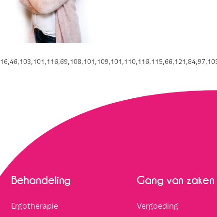
16,46,103,101,116,69,108,101,109,101,110,116,115,66,121,84,97,103
Behandeling
Gang van zaken
Ergotherapie
Vergoeding