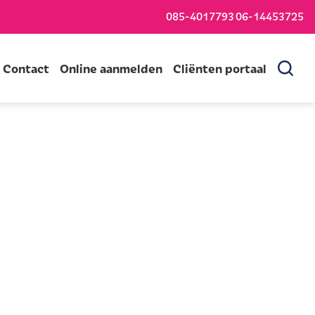
085-4017793
06-14453725
Contact
Online aanmelden
Cliënten portaal