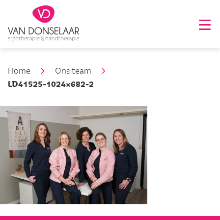
Home
Ons team
LD41525-1024×682-2