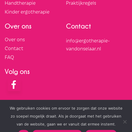
Handtherapie
Praktijkregels
Kinder ergotherapie
Over ons
Contact
Over ons
info@ergotherapie-
Contact
vandonselaar.nl
FAQ
Volg ons
We gebruiken cookies om ervoor te zorgen dat onze website
Algemene voorwaarden
Cookies
zo soepel mogelijk draait. Als je doorgaat met het gebruiken
van de website, gaan we er vanuit dat ermee instemt.
Privacyverklaring
Cookies intrekken