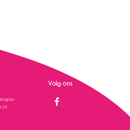
Volg ons
erapie-
r.nl