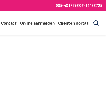
085-4017793
06-14453725
Contact
Online aanmelden
Cliënten portaal