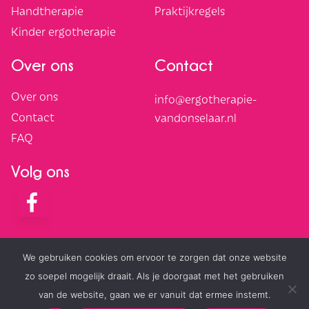
Handtherapie
Praktijkregels
Kinder ergotherapie
Over ons
Contact
Over ons
info@ergotherapie-
Contact
vandonselaar.nl
FAQ
Volg ons
We gebruiken cookies om ervoor te zorgen dat onze website
Algemene voorwaarden
Cookies
zo soepel mogelijk draait. Als je doorgaat met het gebruiken
van de website, gaan we er vanuit dat ermee instemt.
Privacyverklaring
Cookies intrekken