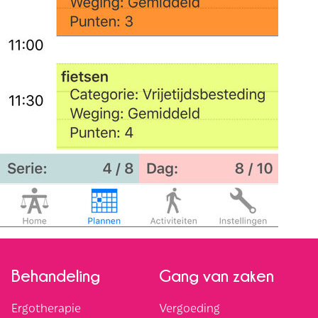
Behandeling
Gang van zaken
Ergotherapie
Vergoeding